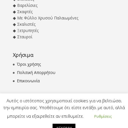
◆ Βαρελίσιες
◆ Σκαφτές
◆ Με Φύλλο Χρυσού Παλαιωμένες
◆ Σκαλιστές
◆ Ξετρυπητές
◆ Σταυροί
Χρήσιμα
Όροι χρήσης
Πολιτική Απορρήτου
Επικοινωνία
Αυτός ο ιστότοπος χρησιμοποιεί cookies για να βελτιώσει
την εμπειρία σας. Υποθέτουμε ότι είστε εντάξει με αυτό, αλλά
μπορείτε να εξαιρεθείτε αν επιθυμείτε.
Ρυθμίσεις
ΕΙΚΩ 2019 | Χειροποίητες Βυζαντινές Εικόνες
Μεταξοτυπίας | Σχεδίαση & Κατασκευή Ιστοσελίδας